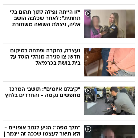
"זו הייתה נפילה לתוך תהום בלי
תחתית": לאחר שכלבה הושב
אליה, ניצולת השואה משחזרת
נעצרה, נחקרה ופתחה במיקום
חדש: צו סגירה מנהלי הוטל על
בית בושת בכרמיאל
"קיבלנו איומים": תושבי המרכז
מחפשים נקמה - והחרדים בלחץ
"תלך מפה": הגיע לגנוב אופניים -
ולא תיאר לעצמו שככה זה ייגמר |