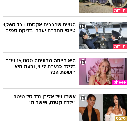
תיירות
הטייס שהבריח אקסטזי: כל 1,260
טייסי החברה יעברו בדיקת סמים
תיירות
היא הייתה מרוויחה 15,000 ש"ח
בלילה כנערת ליווי, וכעת היא
חושפת הכל
Sheee
אשתו של אלירן נגד טל טיטו:
"ילדה קטנה, פישרית"
סלבס