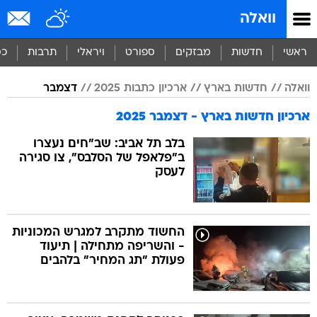
וואלה
ראשי
חדשות
מבזקים
ספורט
ויראלי
תרבות
כס
וואלה
חדשות בארץ
ארכיון כתבות 2025
דצמבר
ארכיון חדשות בארץ - דצמבר 2025
בלב תל אביב: שב"חים נעצרו
ב"פלאפל של הסלבס", צו סגירה
לעסק
החשוד מתקרב למגרש המכוניות
- והשריפה מתחילה | תיעוד
פעולת "תג המחיר" בלהבים