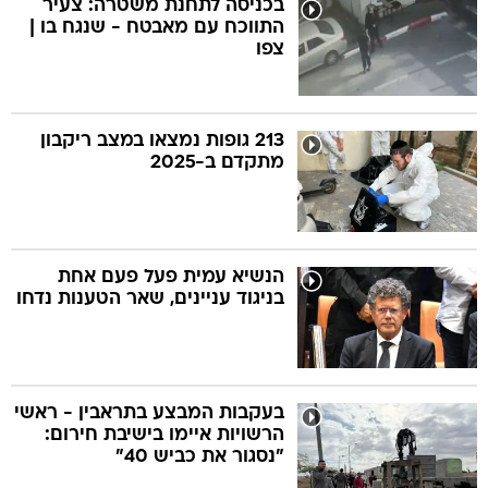
בכניסה לתחנת משטרה: צעיר
התווכח עם מאבטח - שנגח בו |
צפו
בה
213 גופות נמצאו במצב ריקבון
מתקדם ב-2025
קה
הגטאות
קראינה
הנשיא עמית פעל פעם אחת
בניגוד עניינים, שאר הטענות נדחו
בעקבות המבצע בתראבין - ראשי
הרשויות איימו בישיבת חירום:
"נסגור את כביש 40"