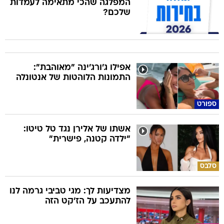
המפלגה שהכי מתאימה לעמדות
שלכם?
אפילו ג'ורג'ינה "מאוהבת":
התמונות הלוהטות של אנטונלה
ספורט
אשתו של אלירן נגד טל טיטו:
"ילדה קטנה, פישרית"
סלבס
מצדיעות לך: מגי טביבי גרמה לנו
להתעכב על הז'קט הזה