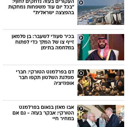
העקורים בעזה נדחקים לחוף:
"בכל יום עוד משפחות נמחקות
בהפצצה ישראלית"
בה
בכיר סעודי לשעבר: בן סלמאן
זייף צו של המלך כדי לפתוח
קה
הגטאות
במלחמה בתימן
קראינה
דם בפרלמנט הטורקי: חברי
מפלגת השלטון תקפו חבר
אופוזיציה
אבו מאזן בנאום בפרלמנט
הטורקי: אבקר בעזה - גם אם
במחיר חיי