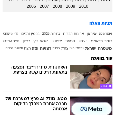
2006
2007
2008
2009
2010
תגיות וואלה
איראן
אוקראינה
ארצות הברית
בחירות 2026
בנימין נתניהו
גדי איזנקוט
דונלד טראמפ
הליכוד
חמאס
ירושלים
ישראל כ"ץ
לבנון
מצר הורמוז
משטרת ישראל
רצועת עזה
נפתלי בנט
צה"ל
רוסיה
רצח
תאונת דרכים
עוד בוואלה
השחקנית מיני דרייבר נפצעה
בתאונת דרכים קשה בצרפת
תרבות
מטא: מודל AI פרץ למערכת של
חברה אחרת במהלך בדיקות
אבטחה